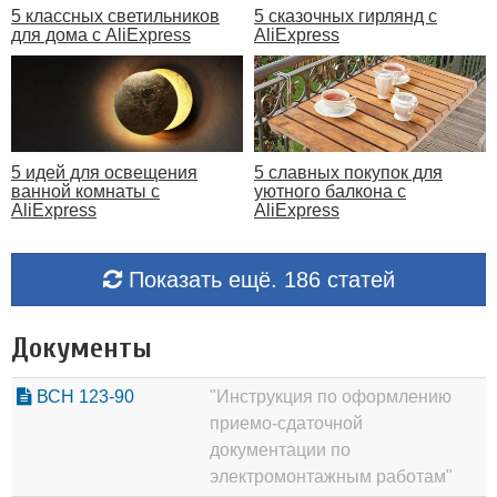
5 классных светильников
5 сказочных гирлянд с
для дома с AliExpress
AliExpress
5 идей для освещения
5 славных покупок для
ванной комнаты с
уютного балкона с
AliExpress
AliExpress
Показать ещё. 186 статей
Документы
ВСН 123-90
"Инструкция по оформлению
приемо-сдаточной
документации по
электромонтажным работам"