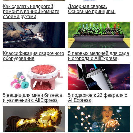
Как сделать недорогой
Лазерная сварка.
ремонт в ванной комнате
Основные принципы.
своими руками
Классификация сварочного
5 первых мелочей для сада
оборудования
и огорода с AliExpress
5 вещиц для мини бизнеса
5 подарков к 23 февраля с
и увлечений с AliExpress
AliExpress