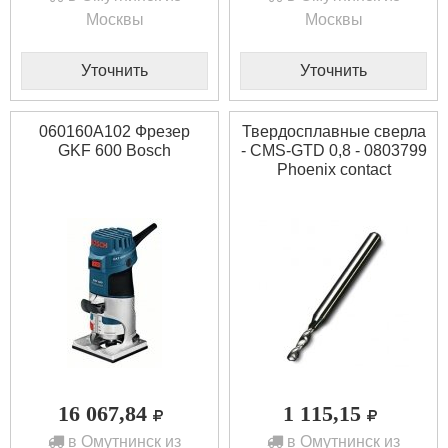
Москвы
Москвы
Уточнить
Уточнить
060160A102 Фрезер
Твердосплавные сверла
GKF 600 Bosch
- CMS-GTD 0,8 - 0803799
Phoenix contact
16 067,84
1 115,15
в Омутнинск из
в Омутнинск из