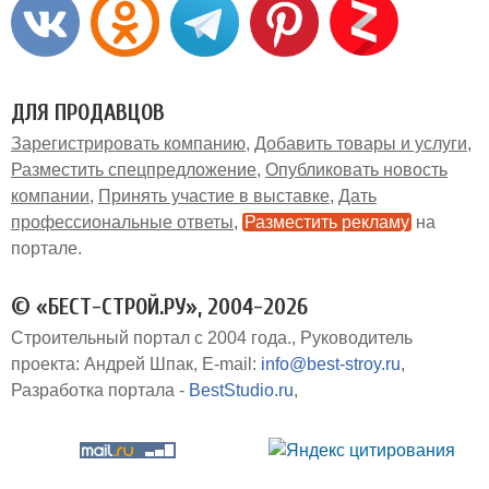
ДЛЯ ПРОДАВЦОВ
Зарегистрировать компанию
Добавить товары и услуги
Разместить спецпредложение
Опубликовать новость
компании
Принять участие в выставке
Дать
профессиональные ответы
Разместить рекламу
на
портале
© «БЕСТ-СТРОЙ.РУ», 2004-2026
Строительный портал с 2004 года.
Руководитель
проекта: Андрей Шпак
E-mail:
info@best-stroy.ru
Разработка портала -
BestStudio.ru