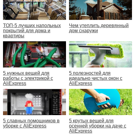
ТОП-5 лучших напольных
Чем утеплить деревянный
покрытий для дома и
дом снаружи
квартиры
5 нужных вещей для
5 полезностей для
работы с электрикой с
идеально чистых окон с
AliExpress
AliExpress
5 славных помощников в
5 крутых вещей для
уборке с AliExpress
осенней уборки на даче с
AliExpress