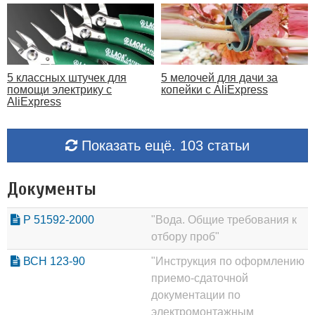
5 классных штучек для
5 мелочей для дачи за
помощи электрику с
копейки с AliExpress
AliExpress
Показать ещё. 103 статьи
Документы
Р 51592-2000
"Вода. Общие требования к
отбору проб"
ВСН 123-90
"Инструкция по оформлению
приемо-сдаточной
документации по
электромонтажным